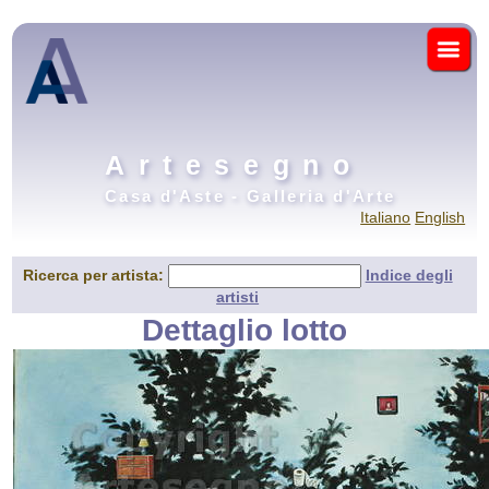
Artesegno
Casa d'Aste - Galleria d'Arte
Italiano
English
Ricerca per artista:
Indice degli
artisti
Dettaglio lotto