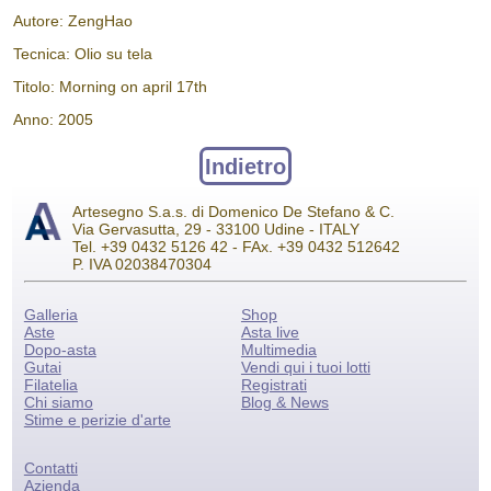
Autore: ZengHao
Tecnica: Olio su tela
Titolo: Morning on april 17th
Anno: 2005
Indietro
Artesegno S.a.s. di Domenico De Stefano & C.
Via Gervasutta, 29 - 33100 Udine - ITALY
Tel. +39 0432 5126 42 - FAx. +39 0432 512642
P. IVA 02038470304
Galleria
Shop
Aste
Asta live
Dopo-asta
Multimedia
Gutai
Vendi qui i tuoi lotti
Filatelia
Registrati
Chi siamo
Blog & News
Stime e perizie d'arte
Contatti
Azienda