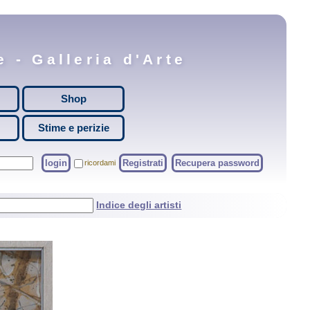
 - Galleria d'Arte
Shop
Stime e perizie
login
Registrati
Recupera password
ricordami
Indice degli artisti