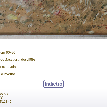
: cm 60x50
tteoMassagrande(1959)
o su tavola
i d'inverno
Indietro
no & C.
LY
2 512642