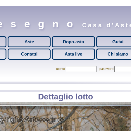
esegno
Casa d'Aste
Aste
Dopo-asta
Gutai
Contatti
Asta live
Chi siamo
utente
password
Dettaglio lotto