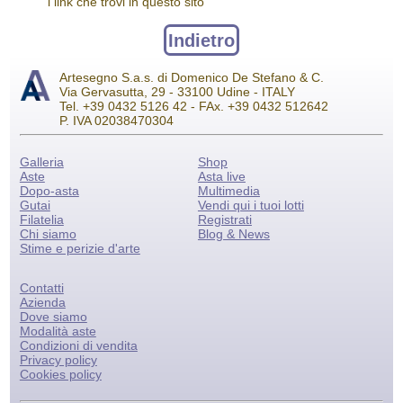
i link che trovi in questo sito
Indietro
Artesegno S.a.s. di Domenico De Stefano & C.
Via Gervasutta, 29 - 33100 Udine - ITALY
Tel. +39 0432 5126 42 - FAx. +39 0432 512642
P. IVA 02038470304
Galleria
Shop
Aste
Asta live
Dopo-asta
Multimedia
Gutai
Vendi qui i tuoi lotti
Filatelia
Registrati
Chi siamo
Blog & News
Stime e perizie d'arte
Contatti
Azienda
Dove siamo
Modalità aste
Condizioni di vendita
Privacy policy
Cookies policy