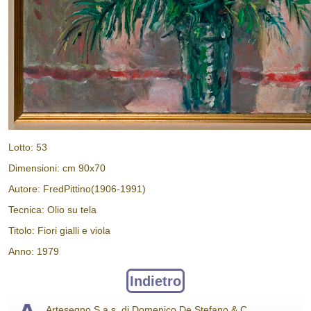
Lotto: 53
Dimensioni: cm 90x70
Autore: FredPittino(1906-1991)
Tecnica: Olio su tela
Titolo: Fiori gialli e viola
Anno: 1979
Indietro
Artesegno S.a.s. di Domenico De Stefano & C.