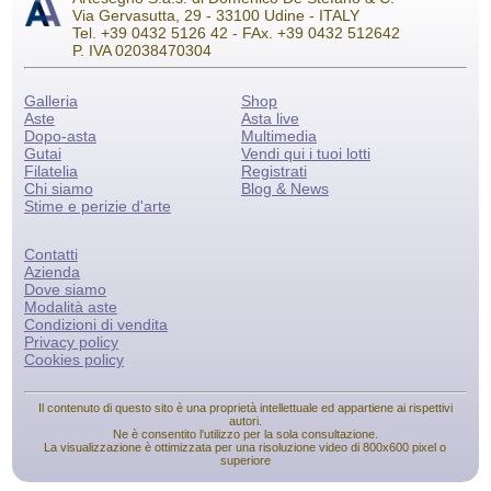
Via Gervasutta, 29 - 33100 Udine - ITALY
Tel. +39 0432 5126 42 - FAx. +39 0432 512642
P. IVA 02038470304
Galleria
Shop
Aste
Asta live
Dopo-asta
Multimedia
Gutai
Vendi qui i tuoi lotti
Filatelia
Registrati
Chi siamo
Blog & News
Stime e perizie d'arte
Contatti
Azienda
Dove siamo
Modalità aste
Condizioni di vendita
Privacy policy
Cookies policy
Il contenuto di questo sito è una proprietà intellettuale ed appartiene ai rispettivi
autori.
Ne è consentito l'utilizzo per la sola consultazione.
La visualizzazione è ottimizzata per una risoluzione video di 800x600 pixel o
superiore