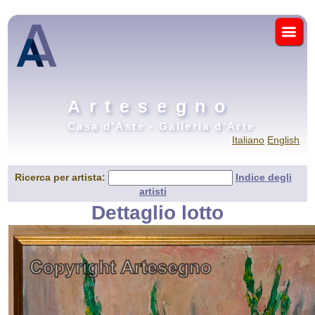
Artesegno
Casa d'Aste - Galleria d'Arte
Italiano
English
Ricerca per artista:
Indice degli
artisti
Dettaglio lotto