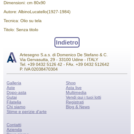
Dimensioni: cm 80x90
Autore: AlbinoLucatello(1927-1984)
Tecnica: Olio su tela
Titolo: Senza titolo
Indietro
Artesegno S.a.s. di Domenico De Stefano & C.
Via Gervasutta, 29 - 33100 Udine - ITALY
Tel. +39 0432 5126 42 - FAx. +39 0432 512642
P. IVA 02038470304
Galleria
Shop
Aste
Asta live
Dopo-asta
Multimedia
Gutai
Vendi qui i tuoi lotti
Filatelia
Registrati
Chi siamo
Blog & News
Stime e perizie d'arte
Contatti
Azienda