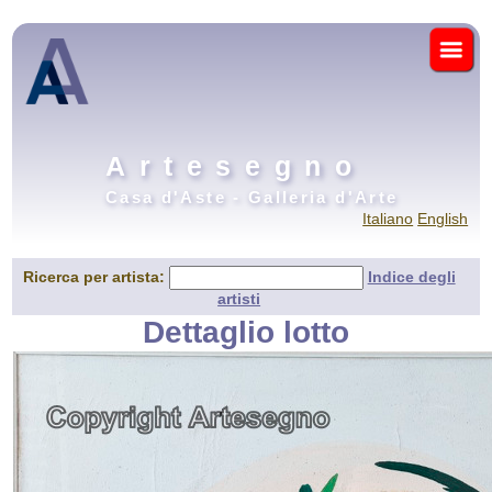
Artesegno
Casa d'Aste - Galleria d'Arte
Italiano
English
Ricerca per artista:
Indice degli
artisti
Dettaglio lotto