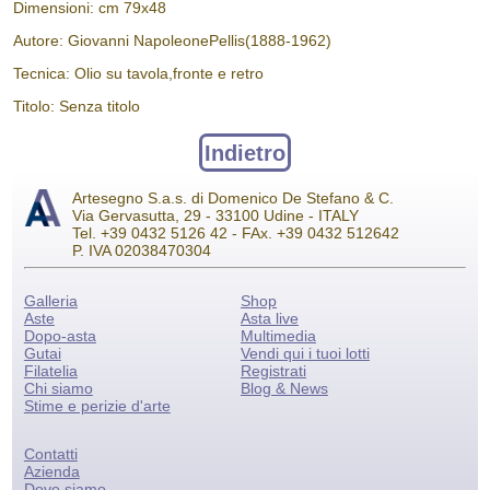
Dimensioni: cm 79x48
Autore: Giovanni NapoleonePellis(1888-1962)
Tecnica: Olio su tavola,fronte e retro
Titolo: Senza titolo
Indietro
Artesegno S.a.s. di Domenico De Stefano & C.
Via Gervasutta, 29 - 33100 Udine - ITALY
Tel. +39 0432 5126 42 - FAx. +39 0432 512642
P. IVA 02038470304
Galleria
Shop
Aste
Asta live
Dopo-asta
Multimedia
Gutai
Vendi qui i tuoi lotti
Filatelia
Registrati
Chi siamo
Blog & News
Stime e perizie d'arte
Contatti
Azienda
Dove siamo