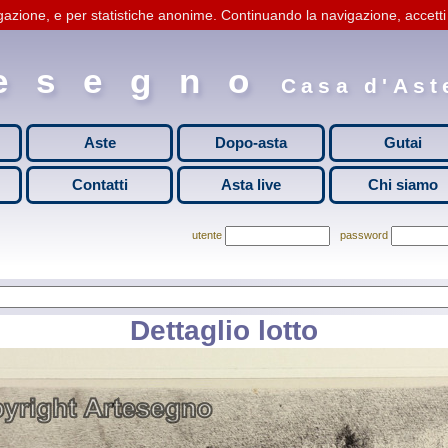
gazione, e per statistiche anonime. Continuando la navigazione, accetti l
esegno
Casa d'Aste
Aste
Dopo-asta
Gutai
Contatti
Asta live
Chi siamo
utente
password
Dettaglio lotto