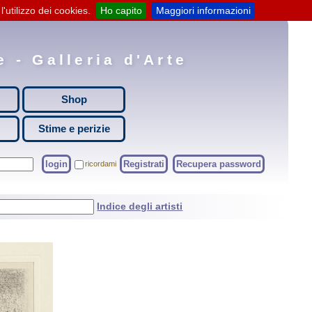
'utilizzo dei cookies.
Ho capito
Maggiori informazioni
 - Galleria d'Arte
Shop
Stime e perizie
login
Registrati
Recupera password
ricordami
Indice degli artisti