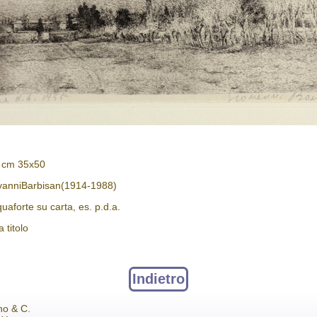
: cm 35x50
vanniBarbisan(1914-1988)
uaforte su carta, es. p.d.a.
 titolo
Indietro
no & C.