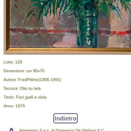
Lotto: 126
Dimensioni: cm 90x70
Autore: FredPittino(1906-1991)
Tecnica: Olio su tela
Titolo: Fiori gialli e viola
Anno: 1979
Indietro
Artesegno S.a.s. di Domenico De Stefano & C.