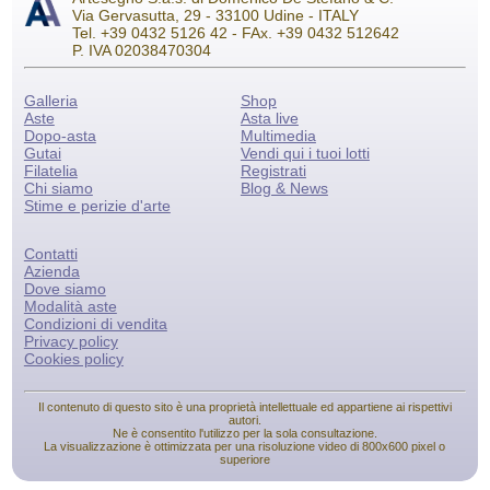
Via Gervasutta, 29 - 33100 Udine - ITALY
Tel. +39 0432 5126 42 - FAx. +39 0432 512642
P. IVA 02038470304
Galleria
Shop
Aste
Asta live
Dopo-asta
Multimedia
Gutai
Vendi qui i tuoi lotti
Filatelia
Registrati
Chi siamo
Blog & News
Stime e perizie d'arte
Contatti
Azienda
Dove siamo
Modalità aste
Condizioni di vendita
Privacy policy
Cookies policy
Il contenuto di questo sito è una proprietà intellettuale ed appartiene ai rispettivi
autori.
Ne è consentito l'utilizzo per la sola consultazione.
La visualizzazione è ottimizzata per una risoluzione video di 800x600 pixel o
superiore