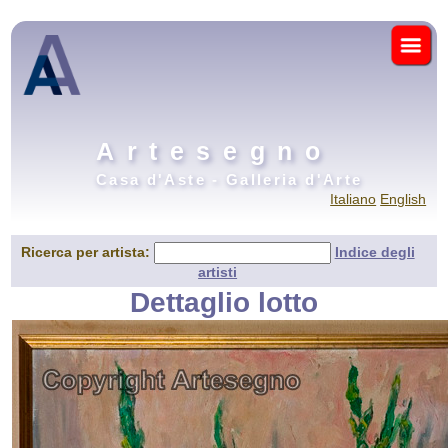
Artesegno
Casa d'Aste - Galleria d'Arte
Italiano
English
Ricerca per artista:
Indice degli
artisti
Dettaglio lotto