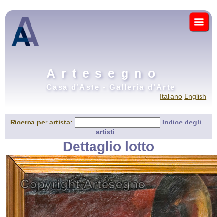
Artesegno
Casa d'Aste - Galleria d'Arte
Italiano
English
Ricerca per artista:
Indice degli
artisti
Dettaglio lotto