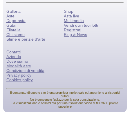
Galleria
Shop
Aste
Asta live
Dopo-asta
Multimedia
Gutai
Vendi qui i tuoi lotti
Filatelia
Registrati
Chi siamo
Blog & News
Stime e perizie d'arte
Contatti
Azienda
Dove siamo
Modalità aste
Condizioni di vendita
Privacy policy
Cookies policy
Il contenuto di questo sito è una proprietà intellettuale ed appartiene ai rispettivi
autori.
Ne è consentito l'utilizzo per la sola consultazione.
La visualizzazione è ottimizzata per una risoluzione video di 800x600 pixel o
superiore