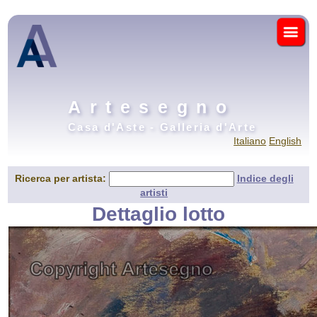
Artesegno
Casa d'Aste - Galleria d'Arte
Italiano
English
Ricerca per artista:
Indice degli
artisti
Dettaglio lotto