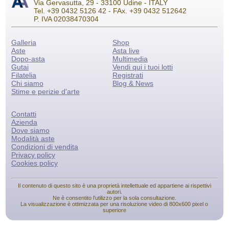
Via Gervasutta, 29 - 33100 Udine - ITALY
Tel. +39 0432 5126 42 - FAx. +39 0432 512642
P. IVA 02038470304
Galleria
Shop
Aste
Asta live
Dopo-asta
Multimedia
Gutai
Vendi qui i tuoi lotti
Filatelia
Registrati
Chi siamo
Blog & News
Stime e perizie d'arte
Contatti
Azienda
Dove siamo
Modalità aste
Condizioni di vendita
Privacy policy
Cookies policy
Il contenuto di questo sito è una proprietà intellettuale ed appartiene ai rispettivi
autori.
Ne è consentito l'utilizzo per la sola consultazione.
La visualizzazione è ottimizzata per una risoluzione video di 800x600 pixel o
superiore