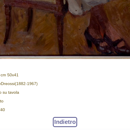
: cm 50x41
ceDreossi(1882-1967)
o su tavola
tto
/40
Indietro