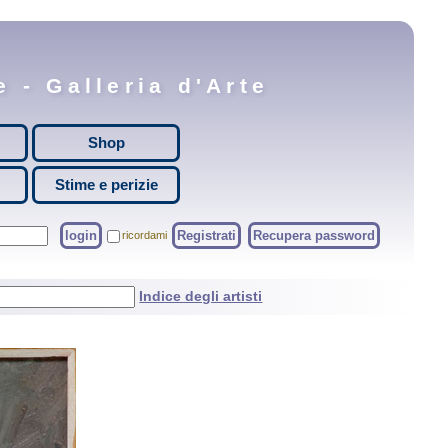
 - Galleria d'Arte
Shop
Stime e perizie
login
Registrati
Recupera password
ricordami
Indice degli artisti