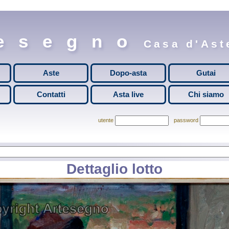
esegno
Casa d'Aste
Aste
Dopo-asta
Gutai
Contatti
Asta live
Chi siamo
utente
password
Dettaglio lotto