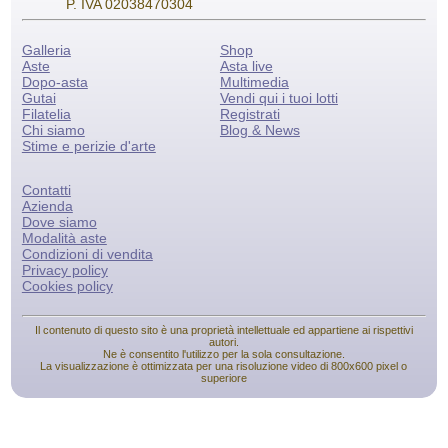
P. IVA 02038470304
Galleria
Shop
Aste
Asta live
Dopo-asta
Multimedia
Gutai
Vendi qui i tuoi lotti
Filatelia
Registrati
Chi siamo
Blog & News
Stime e perizie d'arte
Contatti
Azienda
Dove siamo
Modalità aste
Condizioni di vendita
Privacy policy
Cookies policy
Il contenuto di questo sito è una proprietà intellettuale ed appartiene ai rispettivi
autori.
Ne è consentito l'utilizzo per la sola consultazione.
La visualizzazione è ottimizzata per una risoluzione video di 800x600 pixel o
superiore