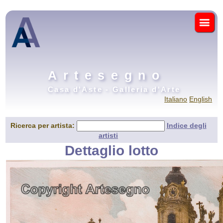
Artesegno
Casa d'Aste - Galleria d'Arte
Italiano
English
Ricerca per artista:
Indice degli
artisti
Dettaglio lotto