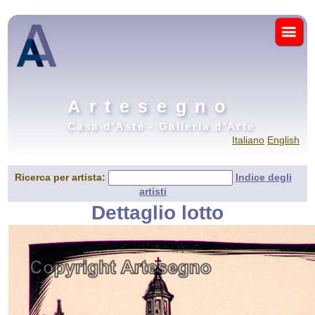
Artesegno
Casa d'Aste - Galleria d'Arte
Italiano
English
Ricerca per artista:
Indice degli
artisti
Dettaglio lotto