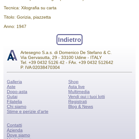
Tecnica: Xilografia su carta
Titolo: Gorizia, piazzetta
Anno: 1947
Indietro
Artesegno S.a.s. di Domenico De Stefano & C.
Via Gervasutta, 29 - 33100 Udine - ITALY
Tel. +39 0432 5126 42 - FAx. +39 0432 512642
P. IVA 02038470304
Galleria
Shop
Aste
Asta live
Dopo-asta
Multimedia
Gutai
Vendi qui i tuoi lotti
Filatelia
Registrati
Chi siamo
Blog & News
Stime e perizie d'arte
Contatti
Azienda
Dove siamo