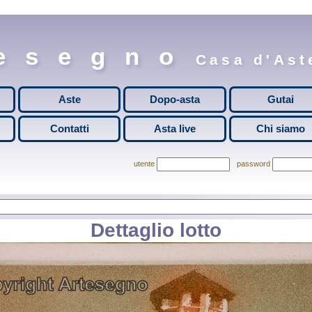
esegno
Casa d'Aste
Aste
Dopo-asta
Gutai
Contatti
Asta live
Chi siamo
utente
password
Dettaglio lotto