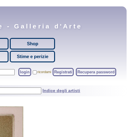
 - Galleria d'Arte
Shop
Stime e perizie
login
Registrati
Recupera password
ricordami
Indice degli artisti