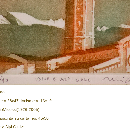
488
 cm 26x47, inciso cm. 13x19
ioMicossi(1926-2005)
uatinta su carta, es. 46/90
e e Alpi GIulie