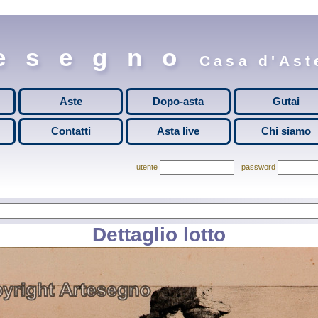
esegno
Casa d'Aste
Aste
Dopo-asta
Gutai
Contatti
Asta live
Chi siamo
utente
password
Dettaglio lotto