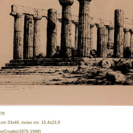
570
 cm 33x40, inciso cm. 15,4x23,9
noCroatto(1875-1948)