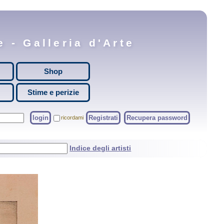
 - Galleria d'Arte
Shop
Stime e perizie
login
Registrati
Recupera password
ricordami
Indice degli artisti