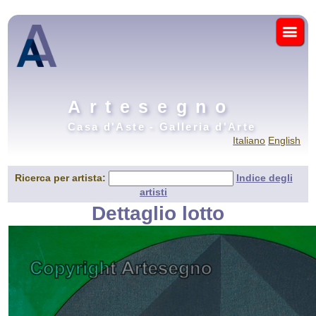
Artesegno
Casa d'Aste - Galleria d'Arte
Italiano
English
Ricerca per artista:
Indice degli
artisti
Dettaglio lotto