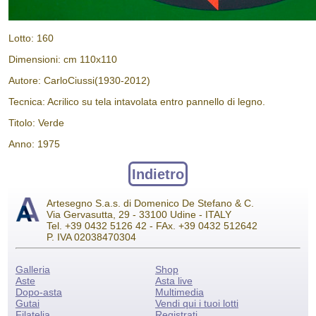
Lotto: 160
Dimensioni: cm 110x110
Autore: CarloCiussi(1930-2012)
Tecnica: Acrilico su tela intavolata entro pannello di legno.
Titolo: Verde
Anno: 1975
Indietro
Artesegno S.a.s. di Domenico De Stefano & C.
Via Gervasutta, 29 - 33100 Udine - ITALY
Tel. +39 0432 5126 42 - FAx. +39 0432 512642
P. IVA 02038470304
Galleria
Shop
Aste
Asta live
Dopo-asta
Multimedia
Gutai
Vendi qui i tuoi lotti
Filatelia
Registrati