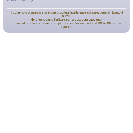
Il contenuto di questo sito è una proprietà intellettuale ed appartiene ai rispettivi
autori.
Ne è consentito l'utilizzo per la sola consultazione.
La visualizzazione è ottimizzata per una risoluzione video di 800x600 pixel o
superiore