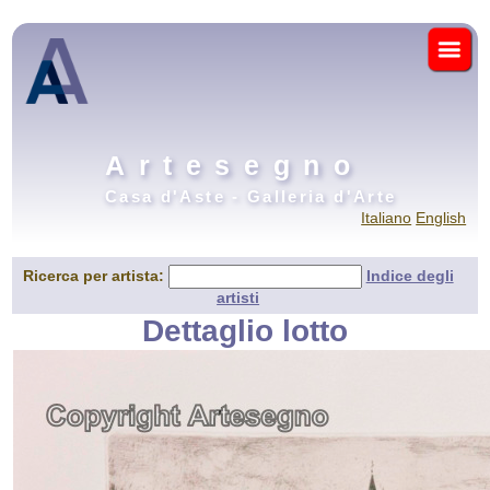
Artesegno
Casa d'Aste - Galleria d'Arte
Italiano
English
Ricerca per artista:
Indice degli
artisti
Dettaglio lotto