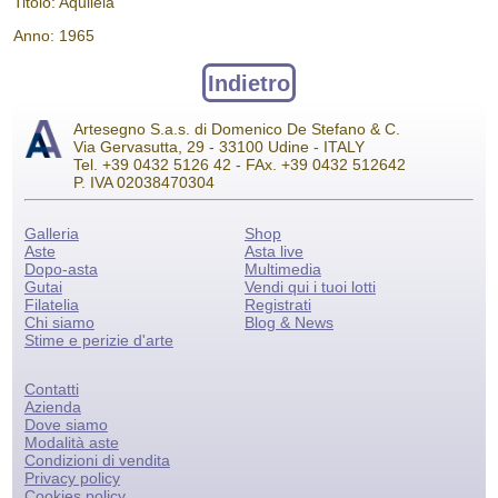
Titolo: Aquileia
Anno: 1965
Indietro
Artesegno S.a.s. di Domenico De Stefano & C.
Via Gervasutta, 29 - 33100 Udine - ITALY
Tel. +39 0432 5126 42 - FAx. +39 0432 512642
P. IVA 02038470304
Galleria
Shop
Aste
Asta live
Dopo-asta
Multimedia
Gutai
Vendi qui i tuoi lotti
Filatelia
Registrati
Chi siamo
Blog & News
Stime e perizie d'arte
Contatti
Azienda
Dove siamo
Modalità aste
Condizioni di vendita
Privacy policy
Cookies policy