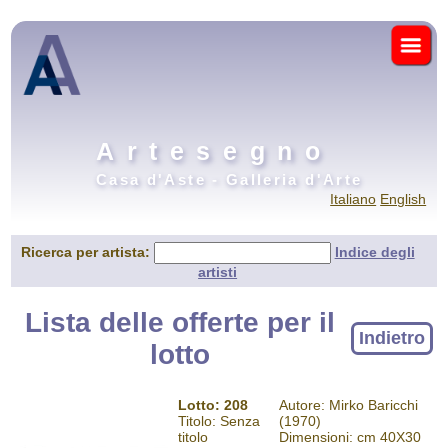
Artesegno
Casa d'Aste - Galleria d'Arte
Italiano
English
Ricerca per artista:
Indice degli
artisti
Lista delle offerte per il
Indietro
lotto
Lotto: 208
Autore: Mirko Baricchi
Titolo: Senza
(1970)
titolo
Dimensioni: cm 40X30