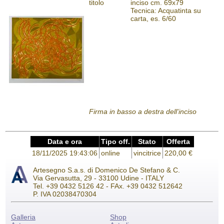
titolo
inciso cm. 69x79
Tecnica: Acquatinta su
carta, es. 6/60
Firma in basso a destra dell'inciso
Data e ora
Tipo off.
Stato
Offerta
18/11/2025 19:43:06
online
vincitrice
220,00 €
Artesegno S.a.s. di Domenico De Stefano & C.
Via Gervasutta, 29 - 33100 Udine - ITALY
Tel. +39 0432 5126 42 - FAx. +39 0432 512642
P. IVA 02038470304
Galleria
Shop