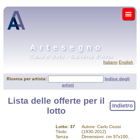
Artesegno
Casa d'Aste - Galleria d'Arte
Italiano
English
Ricerca per artista:
Indice degli
artisti
Lista delle offerte per il
Indietro
lotto
Lotto: 37
Autore: Carlo Ciussi
Titolo:
(1930-2012)
Senza
Dimensioni: cm 97x100,