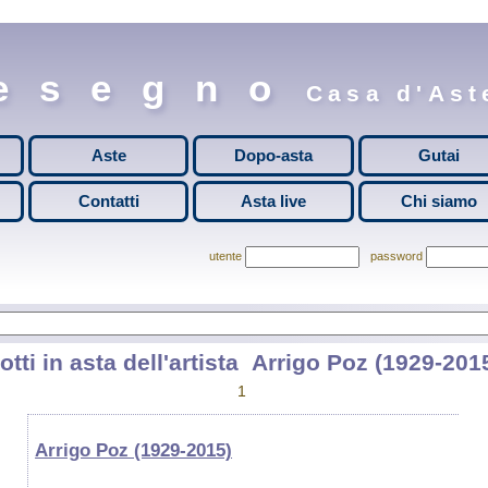
esegno
Casa d'Aste
Aste
Dopo-asta
Gutai
Contatti
Asta live
Chi siamo
utente
password
otti in asta dell'artista
Arrigo Poz (1929-201
1
Arrigo Poz (1929-2015)