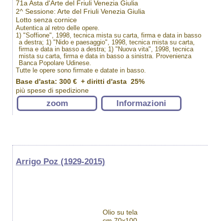
71a Asta d'Arte del Friuli Venezia Giulia
2^ Sessione: Arte del Friuli Venezia Giulia
Lotto senza cornice
Autentica al retro delle opere.
1) "Soffione", 1998, tecnica mista su carta, firma e data in basso
a destra; 1) "Nido e paesaggio", 1998, tecnica mista su carta,
firma e data in basso a destra; 1) "Nuova vita", 1998, tecnica
mista su carta, firma e data in basso a sinistra. Provenienza
Banca Popolare Udinese.
Tutte le opere sono firmate e datate in basso.
Base d'asta: 300 € + diritti d'asta 25%
più spese di spedizione
zoom
Informazioni
Arrigo Poz (1929-2015)
Olio su tela
cm 70x100