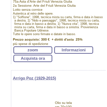
75a Asta d'Arte del Friuli Venezia Giulia
2a Sessione: Arte del Friuli Venezia Giulia
Lotto senza cornice
Autentica al retro delle opere.
1) "Soffione", 1998, tecnica mista su carta, firma e data in basso
a destra; 1) "Nido e paesaggio", 1998, tecnica mista su carta,
firma e data in basso a destra; 1) "Nuova vita", 1998, tecnica
mista su carta, firma e data in basso a sinistra. Provenienza
Banca Popolare Udinese.
Tutte le opere sono firmate e datate in basso.
Prezzo acquisto:
300 €
+ diritti d'asta 25%
più spese di spedizione
zoom
Informazioni
Acquista ora
Arrigo Poz (1929-2015)
Olio su tela
cm 70x100