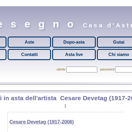
esegno
Casa d'Aste
Aste
Dopo-asta
Gutai
Contatti
Asta live
Chi siamo
utente
password
i in asta dell'artista
Cesare Devetag (1917-2
1
Cesare Devetag (1917-2006)