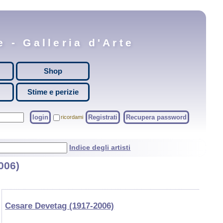
 - Galleria d'Arte
Shop
Stime e perizie
login
Registrati
Recupera password
ricordami
Indice degli artisti
006)
Cesare Devetag (1917-2006)