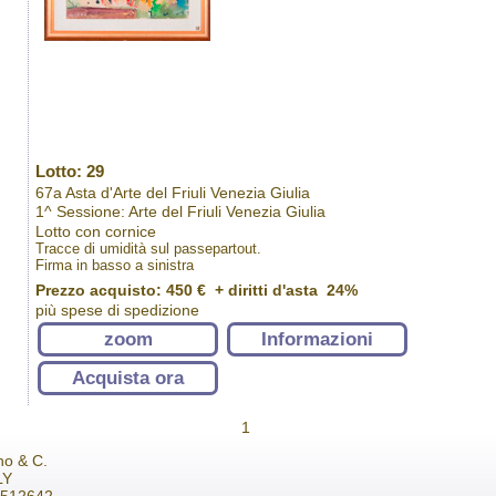
Lotto: 29
67a Asta d'Arte del Friuli Venezia Giulia
1^ Sessione: Arte del Friuli Venezia Giulia
Lotto con cornice
Tracce di umidità sul passepartout.
Firma in basso a sinistra
Prezzo acquisto:
450 €
+ diritti d'asta 24%
più spese di spedizione
zoom
Informazioni
Acquista ora
1
no & C.
LY