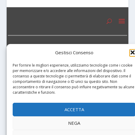
Gestisci Consenso
Per fornire le migliori esperienze, utilizziamo tecnologie come i cookie
per memorizzare e/o accedere alle informazioni del dispositivo. Il
consenso a queste tecnologie ci permetterà di elaborare dati come il
comportamento di navigazione o ID unici su questo sito. Non
acconsentire o ritirare il consenso può influire negativamente su alcune
caratteristiche e funzioni.
ACCETTA
Artesegno S.a.s. di Domenico De Stefano & C.
Via Gervasutta, 29 – 33100 Udine – ITALY
NEGA
Tel. +39 0432 5126 42 – FAx. +39 0432 512642
P. IVA 02038470304