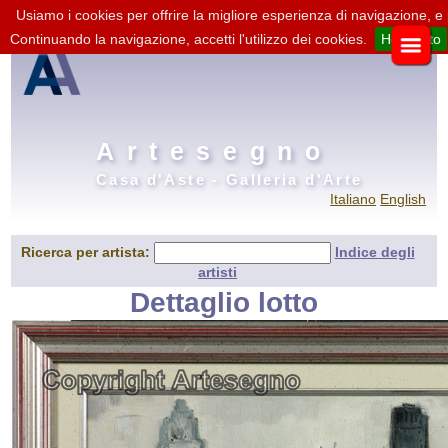
Usiamo i cookies per offrire la migliore esperienza di navigazione, e
Continuando la navigazione, accetti l'utilizzo dei cookies.
Ho capito
Artesegno
Casa d'Aste - Galleria d'Arte
Italiano
English
Ricerca per artista:
Indice degli
artisti
Dettaglio lotto