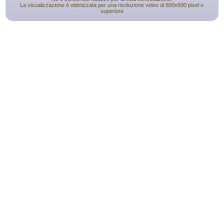
La visualizzazione è ottimizzata per una risoluzione video di 800x600 pixel o
superiore