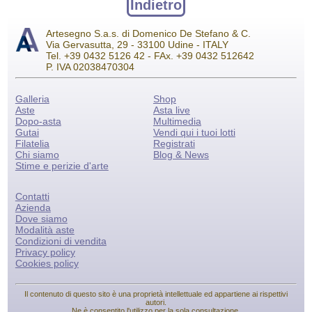
Indietro
Artesegno S.a.s. di Domenico De Stefano & C.
Via Gervasutta, 29 - 33100 Udine - ITALY
Tel. +39 0432 5126 42 - FAx. +39 0432 512642
P. IVA 02038470304
Galleria
Shop
Aste
Asta live
Dopo-asta
Multimedia
Gutai
Vendi qui i tuoi lotti
Filatelia
Registrati
Chi siamo
Blog & News
Stime e perizie d'arte
Contatti
Azienda
Dove siamo
Modalità aste
Condizioni di vendita
Privacy policy
Cookies policy
Il contenuto di questo sito è una proprietà intellettuale ed appartiene ai rispettivi
autori.
Ne è consentito l'utilizzo per la sola consultazione.