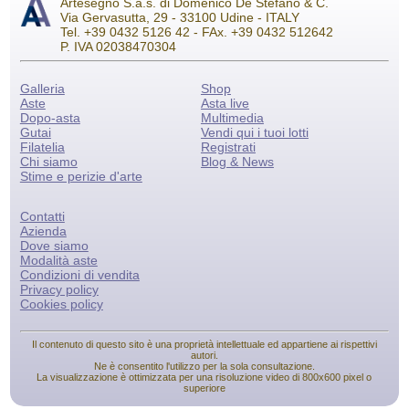
Artesegno S.a.s. di Domenico De Stefano & C.
Via Gervasutta, 29 - 33100 Udine - ITALY
Tel. +39 0432 5126 42 - FAx. +39 0432 512642
P. IVA 02038470304
Galleria
Shop
Aste
Asta live
Dopo-asta
Multimedia
Gutai
Vendi qui i tuoi lotti
Filatelia
Registrati
Chi siamo
Blog & News
Stime e perizie d'arte
Contatti
Azienda
Dove siamo
Modalità aste
Condizioni di vendita
Privacy policy
Cookies policy
Il contenuto di questo sito è una proprietà intellettuale ed appartiene ai rispettivi
autori.
Ne è consentito l'utilizzo per la sola consultazione.
La visualizzazione è ottimizzata per una risoluzione video di 800x600 pixel o
superiore