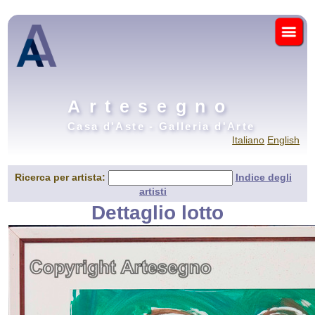
Artesegno
Casa d'Aste - Galleria d'Arte
Italiano
English
Ricerca per artista:
Indice degli
artisti
Dettaglio lotto