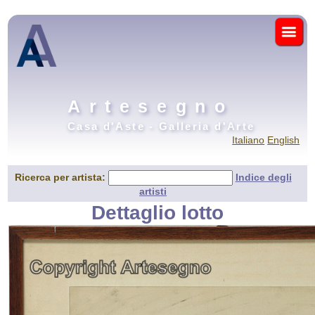
Artesegno
Casa d'Aste - Galleria d'Arte
Italiano
English
Ricerca per artista:
Indice degli
artisti
Dettaglio lotto