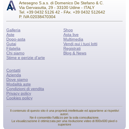
Artesegno S.a.s. di Domenico De Stefano & C.
Via Gervasutta, 29 - 33100 Udine - ITALY
Tel. +39 0432 5126 42 - FAx. +39 0432 512642
P. IVA 02038470304
Galleria
Shop
Aste
Asta live
Dopo-asta
Multimedia
Gutai
Vendi qui i tuoi lotti
Filatelia
Registrati
Chi siamo
Blog & News
Stime e perizie d'arte
Contatti
Azienda
Dove siamo
Modalità aste
Condizioni di vendita
Privacy policy
Cookies policy
Il contenuto di questo sito è una proprietà intellettuale ed appartiene ai rispettivi
autori.
Ne è consentito l'utilizzo per la sola consultazione.
La visualizzazione è ottimizzata per una risoluzione video di 800x600 pixel o
superiore