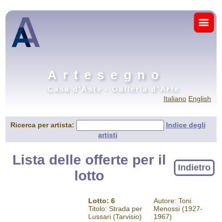
Artesegno
Casa d'Aste - Galleria d'Arte
Italiano
English
Ricerca per artista:
Indice degli
artisti
Lista delle offerte per il
Indietro
lotto
Lotto: 6
Autore: Toni
Titolo: Strada per
Menossi (1927-
Lussari (Tarvisio)
1967)