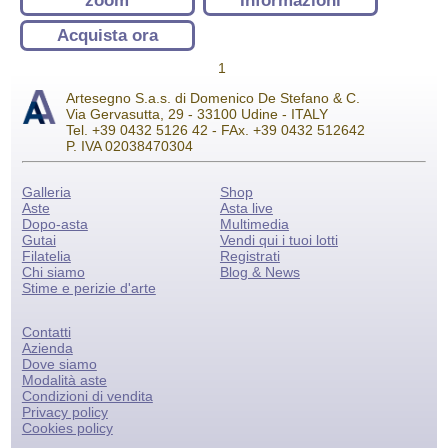
zoom
Informazioni
Acquista ora
1
Artesegno S.a.s. di Domenico De Stefano & C.
Via Gervasutta, 29 - 33100 Udine - ITALY
Tel. +39 0432 5126 42 - FAx. +39 0432 512642
P. IVA 02038470304
Galleria
Shop
Aste
Asta live
Dopo-asta
Multimedia
Gutai
Vendi qui i tuoi lotti
Filatelia
Registrati
Chi siamo
Blog & News
Stime e perizie d'arte
Contatti
Azienda
Dove siamo
Modalità aste
Condizioni di vendita
Privacy policy
Cookies policy