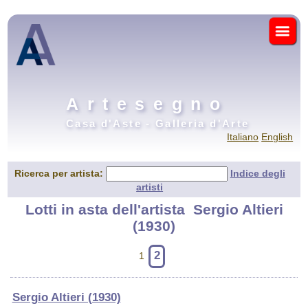
Artesegno
Casa d'Aste - Galleria d'Arte
Italiano
English
Ricerca per artista:
Indice degli
artisti
Lotti in asta dell'artista
Sergio Altieri
(1930)
2
1
Sergio Altieri (1930)