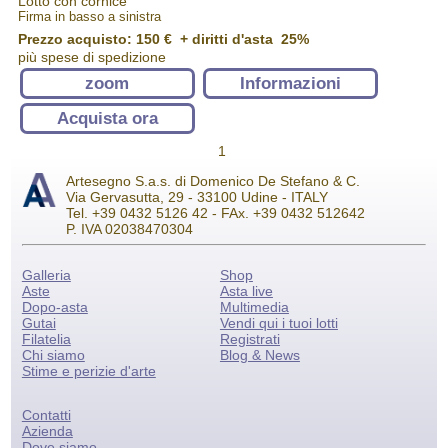
Lotto con cornice
Firma in basso a sinistra
Prezzo acquisto:
150 €
+ diritti d'asta 25%
più spese di spedizione
zoom
Informazioni
Acquista ora
1
Artesegno S.a.s. di Domenico De Stefano & C.
Via Gervasutta, 29 - 33100 Udine - ITALY
Tel. +39 0432 5126 42 - FAx. +39 0432 512642
P. IVA 02038470304
Galleria
Shop
Aste
Asta live
Dopo-asta
Multimedia
Gutai
Vendi qui i tuoi lotti
Filatelia
Registrati
Chi siamo
Blog & News
Stime e perizie d'arte
Contatti
Azienda
Dove siamo