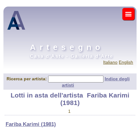
Artesegno
Casa d'Aste - Galleria d'Arte
Italiano
English
Ricerca per artista:
Indice degli
artisti
Lotti in asta dell'artista
Fariba Karimi
(1981)
1
Fariba Karimi (1981)