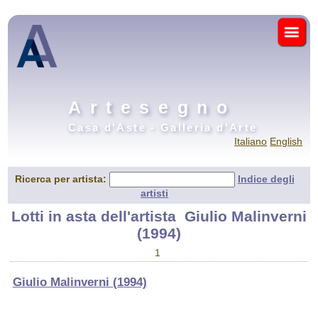
Artesegno
Casa d'Aste - Galleria d'Arte
Italiano
English
Ricerca per artista:
Indice degli
artisti
Lotti in asta dell'artista
Giulio Malinverni
(1994)
1
Giulio Malinverni (1994)