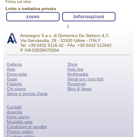
Firma sul retro
Lotto a trattativa privata
zoom
Informazioni
1
Artesegno S.a.s. di Domenico De Stefano & C.
Via Gervasutta, 29 - 33100 Udine - ITALY
Tel. +39 0432 5126 42 - FAx. +39 0432 512642
P. IVA 02038470304
Galleria
Shop
Aste
Asta live
Dopo-asta
Multimedia
Gutai
Vendi qui i tuoi lotti
Filatelia
Registrati
Chi siamo
Blog & News
Stime e perizie d'arte
Contatti
Azienda
Dove siamo
Modalità aste
Condizioni di vendita
Privacy policy
Cookies policy