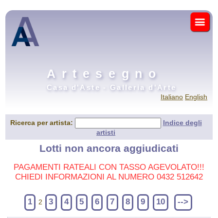
Artesegno
Casa d'Aste - Galleria d'Arte
Italiano
English
Ricerca per artista:
Indice degli
artisti
Lotti non ancora aggiudicati
PAGAMENTI RATEALI CON TASSO AGEVOLATO!!!
CHIEDI INFORMAZIONI AL NUMERO 0432 512642
1
3
4
5
6
7
8
9
10
-->
2