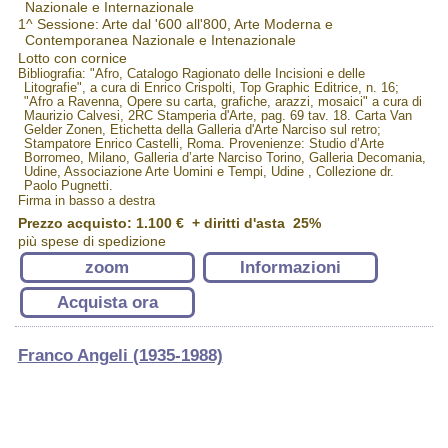
Nazionale e Internazionale
1^ Sessione: Arte dal '600 all'800, Arte Moderna e
Contemporanea Nazionale e Intenazionale
Lotto con cornice
Bibliografia: "Afro, Catalogo Ragionato delle Incisioni e delle
Litografie", a cura di Enrico Crispolti, Top Graphic Editrice, n. 16;
"Afro a Ravenna, Opere su carta, grafiche, arazzi, mosaici" a cura di
Maurizio Calvesi, 2RC Stamperia d'Arte, pag. 69 tav. 18. Carta Van
Gelder Zonen, Etichetta della Galleria d'Arte Narciso sul retro;
Stampatore Enrico Castelli, Roma. Provenienze: Studio d’Arte
Borromeo, Milano, Galleria d’arte Narciso Torino, Galleria Decomania,
Udine, Associazione Arte Uomini e Tempi, Udine , Collezione dr.
Paolo Pugnetti.
Firma in basso a destra
Prezzo acquisto:
1.100 €
+ diritti d'asta 25%
più spese di spedizione
zoom
Informazioni
Acquista ora
Franco Angeli (1935-1988)