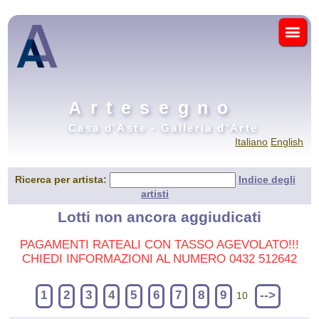
Artesegno
Casa d'Aste - Galleria d'Arte
Italiano
English
Ricerca per artista:
Indice degli
artisti
Lotti non ancora aggiudicati
PAGAMENTI RATEALI CON TASSO AGEVOLATO!!!
CHIEDI INFORMAZIONI AL NUMERO 0432 512642
1
2
3
4
5
6
7
8
9
-->
10