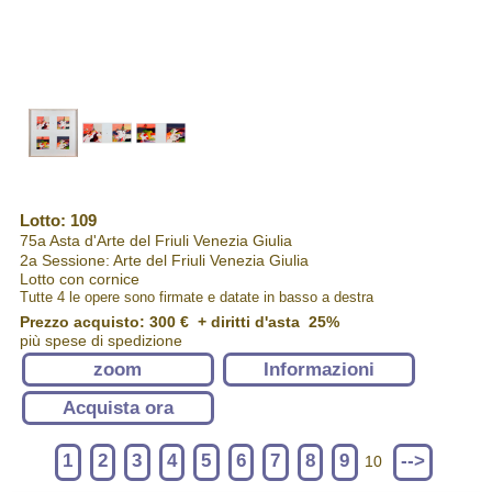
Lotto: 109
75a Asta d'Arte del Friuli Venezia Giulia
2a Sessione: Arte del Friuli Venezia Giulia
Lotto con cornice
Tutte 4 le opere sono firmate e datate in basso a destra
Prezzo acquisto:
300 €
+ diritti d'asta 25%
più spese di spedizione
zoom
Informazioni
Acquista ora
1
2
3
4
5
6
7
8
9
-->
10